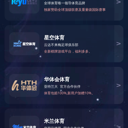
关于公司
湖南省长沙市天心区芙蓉中路三段142号光大
发展大厦B座27楼
(86)0731-88789290(公司电话)
(86)0731-88789296(投资者电话)