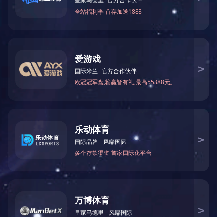
乐鱼平台_乐鱼
2024-12-04 15:1
为深入学习贯彻
部署上来，以进一
学习贯彻党的二
绥宁县李熙桥镇
2024-03-01 15:0
2月27日下午，
(中国)一站式
乐鱼平台_乐鱼(