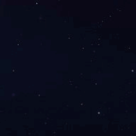
分享：
下一篇：乐鱼平台_乐鱼(中国)一站式服务平台开展学习贯彻党的二十届三中全会精神专题讲座
务领域
投资者关系
战略
定期报告
产业
公司公告
资源产业
股价走势
业务
投资者交流
投资者教育
微信公众号