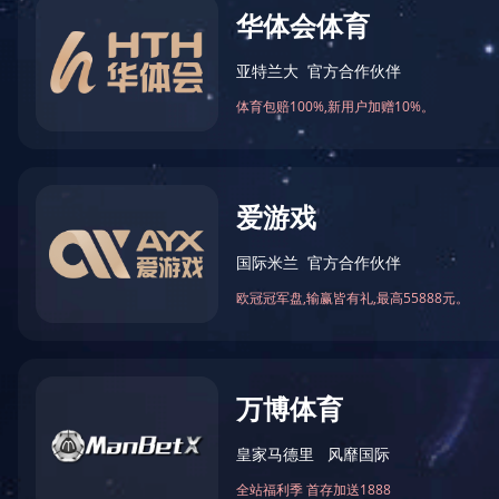
乐鱼平台
党建工作
绥宁县李熙桥镇党委一行…
绥宁县李熙桥
2月27日下午，绥宁县
谈。乐鱼平台_乐鱼(中国)
科等参加座谈。