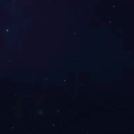
上一篇：乐鱼平台_乐鱼(中国)一站式服务平台党委开展“传承红色基因 弘扬优良家风”廉政教育主题党日活动
关于公司
乐鱼平台
业
关于公司
公司要闻
发展
领导介绍
一线传真
能源
组织结构
产业关注
自然
发展历程
媒体报道
金融
发展战略
通知公告