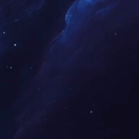
台_乐鱼(中国)一站式服务平台一直以来对李熙桥
志刚表示，乐鱼平台_乐鱼(中国)一站式服务平台
持续助力乡村振兴。双方围绕进一步推进乡村振兴、
部党群综合与人力资源党支部联点结对绥宁县李熙桥
服务平台捐建的村主干道亮化工程已全面竣工交付使
生活、交通出行得到了极大便利，当地村民满意度和
(中国)一站式服务平台党委将持续关注李熙桥镇乡
巩固脱贫攻坚成果与乡村振兴工作有效衔接。
、李熙桥镇、乐鱼平台_乐鱼(中国)一站式服务平台