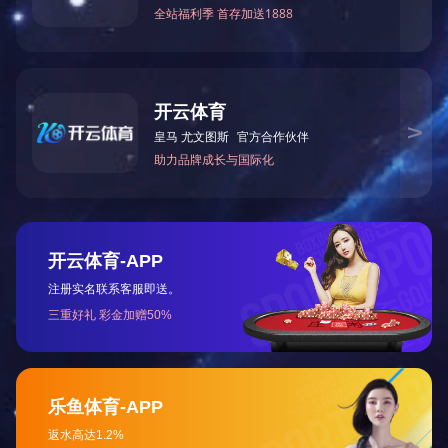
为民办实事 点
2021-05-28 17:5
5月以来，公司
民办实事、解难
公司党委理论
2021-05-26 16:2
5月20日-21
开专题研讨及养
公司召开202
2021-04-23 08:4
4月20日，公