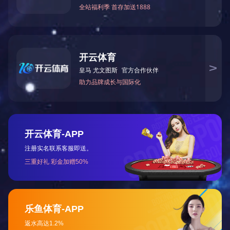
会议审议通过公司董事会换届选
李培强先生、金友良女士为公司独立