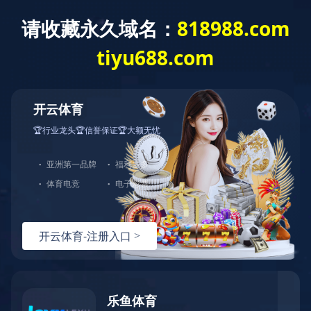
乐鱼平台
乐鱼平