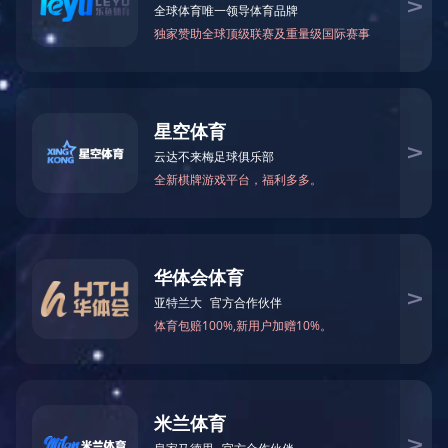
乐鱼平台
公司要闻
乐鱼平台_乐鱼(中国)一站式服务平台完
公司要闻
乐鱼平台_乐鱼
发布时间：
2
2026年4月24日下午，乐鱼平台
投票相结合方式召开2025年度股东
总数为252,245,652股，占公司
师事务所的见证律师以及新闻媒体出