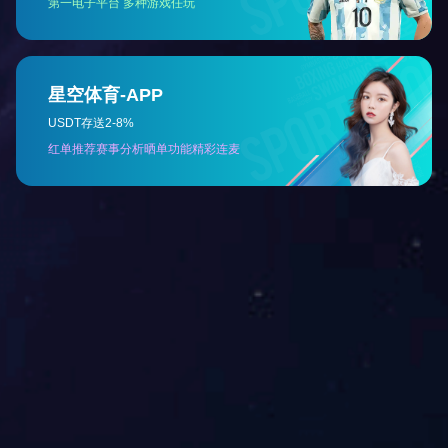
随后召开的新一届董事会第一次
审计委员会、战略委员会及提名、薪
剑波先生任公司副总裁、陈锴先生任
董事会及经理层顺利完成换届，公司
【本文标签】: